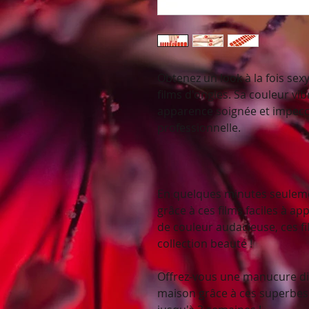
Obtenez un look à la fois sex
films d'ongles. Sa couleur v
apparence soignée et impec
professionnelle.
En quelques minutes seuleme
grâce à ces films faciles à ap
de couleur audacieuse, ces f
collection beauté !
Offrez-vous une manucure di
maison grâce à ces superbes f