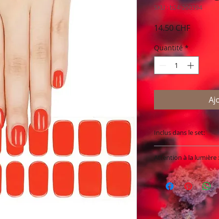
SKU : b24-200394
Prix
14.50 CHF
Quantité
*
Aj
Inclus dans le set:
Une mini-lime et
Attention à la lumière 
20 films UV par 
Dimensions : 
Utilisez une lampe L
Longueur : 2
Ne les exposez pas 
l'application et ten
sinon elles risquent