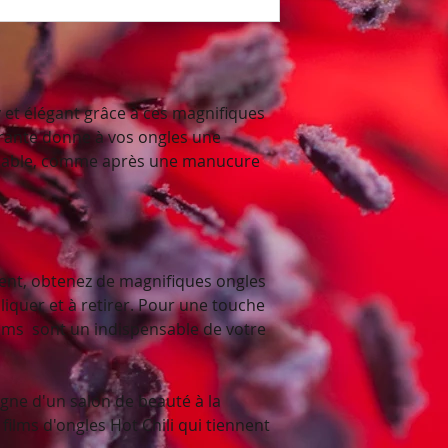
y et élégant grâce à ces magnifiques
ibrante donne à vos ongles une
cable, comme après une manucure
nt, obtenez de magnifiques ongles
pliquer et à retirer. Pour une touche
ilms sont un indispensable de votre
gne d'un salon de beauté à la
ilms d'ongles Hot Chili qui tiennent