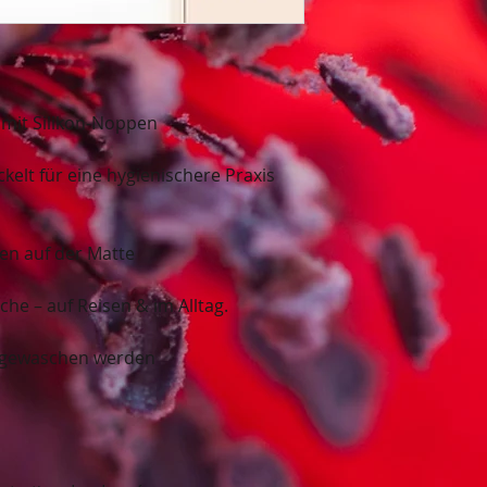
mit Silikon-Noppen
kelt für eine hygienischere Praxis
en auf der Matte
he – auf Reisen & im Alltag.
 gewaschen werden