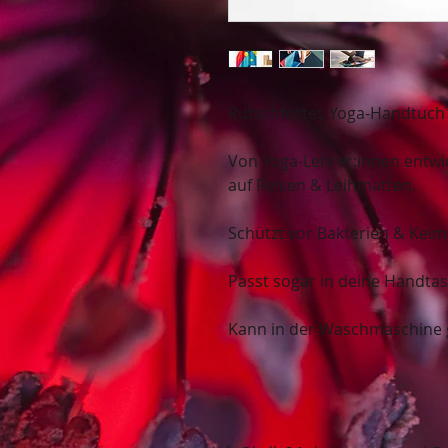
Rutschfestes Yoga-Handtuch 
Von Yoga-Lehrer:innen entwic
auf Reisen & Leihmatten.
Schützt vor Bakterien & Keim
Passt sogar in deine Handtasc
Kann in der Waschmaschine