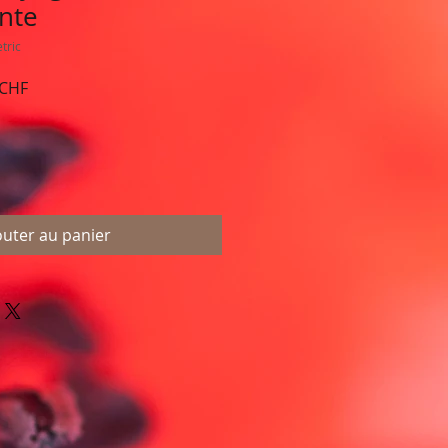
nte
tric
Prix
 CHF
l
promotionnel
outer au panier