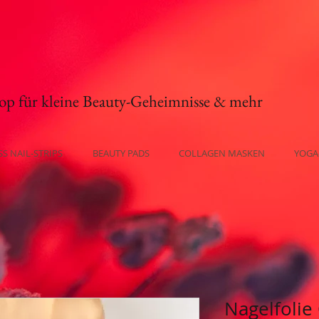
op für kleine Beauty-Geheimnisse & mehr
SS NAIL-STRIPS
BEAUTY PADS
COLLAGEN MASKEN
YOGA
Nagelfolie